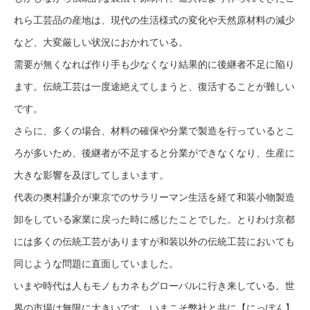
れら工芸品の産地は、現代の生活様式の変化や天然原材料の減少
など、大変厳しい状況におかれている。
需要が無くなれば作り手も少なくなり結果的に後継者不足に陥り
ます。伝統工芸は一度途絶えてしまうと、復活することが難しい
です。
さらに、多くの場合、材料の確保や分業で製造を行っているとこ
ろが多いため、後継者が不足すると分業ができなくなり、生産に
大きな影響を及ぼしてしまいます。
代表の奥村謙介が東京でのサラリーマン生活を経て和装小物製造
卸をしている家業に戻った時に感じたことでした。とりわけ京都
には多くの伝統工芸がありますが和装以外の伝統工芸においても
同じような問題に直面していました。
いまや時代は人もモノもカネもグローバルに行き来している。世
界の市場は無限に大きいです。いまこそ弊社と共に【にっぽん】