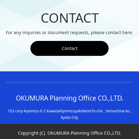
CONTACT
For any inquiries or document requests, please contact here.
Contact
OKUMURA Planning Office CO.,LTD.
103 corp kiyomizu 6-2 KawataKiyomizuyakidannchi-cho , Yamashina-ku ,
Kyoto-City
Copyright (C)
OKUMURA Planning Office CO.,LTD.